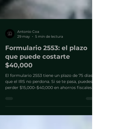
Antonio Coa
29 may
5 min de lectura
Formulario 2553: el plazo
que puede costarte
$40,000
El formulario 2553 tiene un plazo de 75 días
que el IRS no perdona. Si se te pasa, puedes
perder $15,000–$40,000 en ahorros fiscales.
Descubre cómo actuar a tiempo