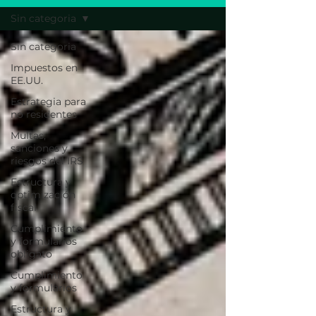
Sin categoria
Sin categoria
Impuestos en
EE.UU.
Estrategia para
no residentes
Multas,
sanciones y
riesgos del IRS
Estructura y
optimización
fiscal
Cumplimiento
y formularios
obligato
Cumplimiento
y formularios
Estructura y