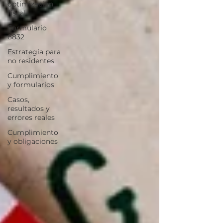
optimización
fiscal
Formulario
8832
Estrategia para
no residentes.
Cumplimiento
y formularios
Casos,
resultados y
errores reales
Cumplimiento
y obligaciones