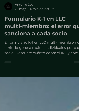
Antonio Coa
26 may
6 min de lectura
Formulario K-1 en LLC
multi-miembro: el error que
sanciona a cada socio
El formulario K-1 en LLC multi-miembro no
emitido genera multas individuales por cada
socio. Descubre cuánto cobra el IRS y cómo
evitarlo ahora.