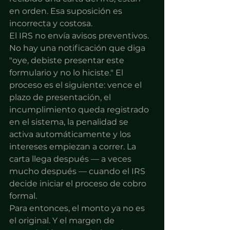
en orden. Esa suposición es 
incorrecta y costosa.
El IRS no envía avisos preventivos. 
No hay una notificación que diga 
"oye, debiste presentar este 
formulario y no lo hiciste." El 
proceso es el siguiente: vence el 
plazo de presentación, el 
incumplimiento queda registrado 
en el sistema, la penalidad se 
activa automáticamente y los 
intereses empiezan a correr. La 
carta llega después — a veces 
mucho después — cuando el IRS 
decide iniciar el proceso de cobro 
formal.
Para entonces, el monto ya no es 
el original. Y el margen de 