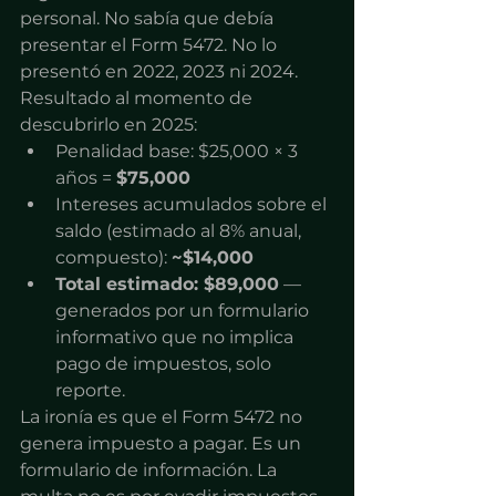
personal. No sabía que debía 
presentar el Form 5472. No lo 
presentó en 2022, 2023 ni 2024.
Resultado al momento de 
descubrirlo en 2025:
Penalidad base: $25,000 × 3 
años = 
$75,000
Intereses acumulados sobre el 
saldo (estimado al 8% anual, 
compuesto): 
~$14,000
Total estimado: $89,000
 — 
generados por un formulario 
informativo que no implica 
pago de impuestos, solo 
reporte.
La ironía es que el Form 5472 no 
genera impuesto a pagar. Es un 
formulario de información. La 