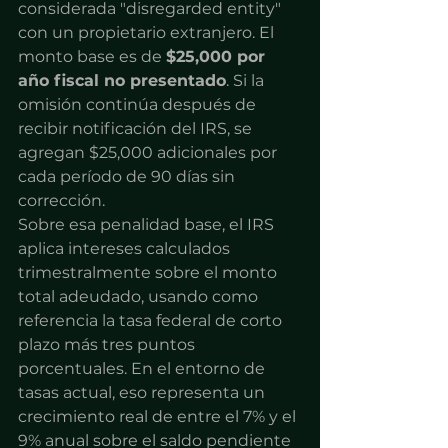
considerada "disregarded entity" 
con un propietario extranjero. El 
monto base es de 
$25,000 por 
año fiscal no presentado
. Si la 
omisión continúa después de 
recibir notificación del IRS, se 
agregan $25,000 adicionales por 
cada período de 90 días sin 
corrección.
Sobre esa penalidad base, el IRS 
aplica intereses calculados 
trimestralmente sobre el monto 
total adeudado, usando como 
referencia la tasa federal de corto 
plazo más tres puntos 
porcentuales. En el entorno de 
tasas actual, eso representa un 
crecimiento real de entre el 7% y el 
9% anual sobre el saldo pendiente 