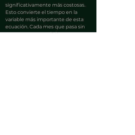
significativamente más costosas.
Esto convierte el tiempo en la 
variable más importante de esta 
ecuación. Cada mes que pasa sin 
actuar es un mes de intereses 
adicionales y un mes menos de 
margen para negociar.
La diferencia entre 
actuar hoy y esperar 
a recibir la carta
La brecha entre estos dos 
escenarios no es solo de dinero — 
es de opciones.
Quien actúa antes de la 
notificación formal tiene acceso a 
programas de regularización, 