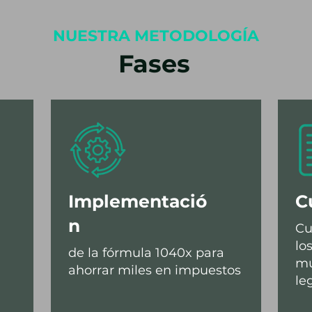
NUESTRA METODOLOGÍA
Fases
Implementació
C
n
Cu
lo
de la fórmula 1040x para
mu
ahorrar miles en impuestos
le