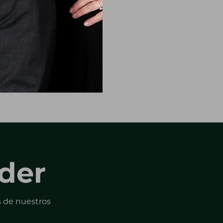
íder
 de nuestros