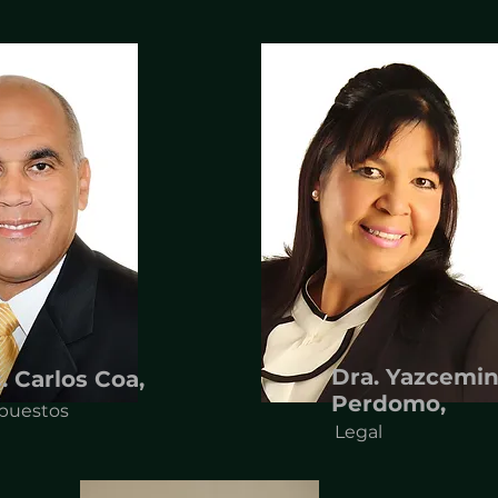
Dra. Yazcemi
c. Carlos Coa,
Perdomo,
puestos
Legal