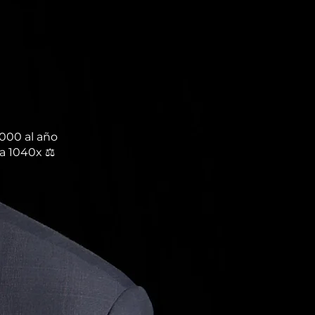
000 al año
a 1040x ⚖️