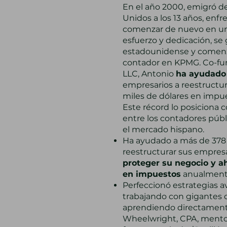
En el año 2000, emigró d
Unidos a los 13 años, enfr
comenzar de nuevo en un
esfuerzo y dedicación, se
estadounidense y comenz
contador en KPMG. Co-fu
LLC, Antonio
ha ayudado
empresarios a reestructur
miles de dólares en impu
Este récord lo posiciona 
entre los contadores públ
el mercado hispano.
Ha ayudado a más de 378
reestructurar sus empre
proteger su negocio y a
en impuestos
anualment
Perfeccionó estrategias a
trabajando con gigantes
aprendiendo directamen
Wheelwright, CPA, mento