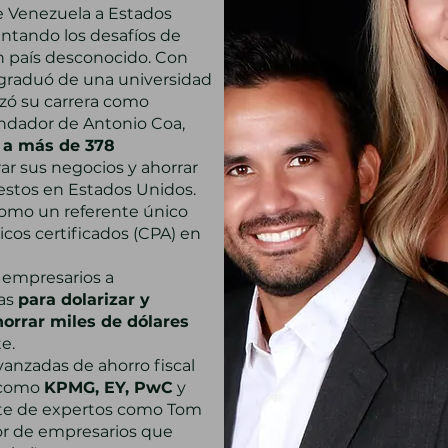
e Venezuela a Estados
entando los desafíos de
 país desconocido. Con
 graduó de una universidad
ó su carrera como
ndador de Antonio Coa,
 a más de 378
ar sus negocios y ahorrar
estos en Estados Unidos.
como un referente único
icos certificados (CPA) en
 empresarios a
sas
para dolarizar y
horrar miles de dólares
e.
vanzadas de ahorro fiscal
 como
KPMG, EY, PwC
y
te de expertos como Tom
r de empresarios que