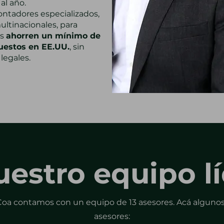
al año.
ontadores especializados,
ltinacionales, para
es
ahorren un mínimo de
uestos en EE.UU.
, sin
legales.
estro equipo l
oa contamos con un equipo de 13 asesores. Acá algunos
asesores: