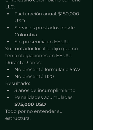
LLC:
Facturación anual: $180,000 
USD
Servicios prestados desde 
Colombia
Sin presencia en EE.UU.
Su contador local le dijo que no 
tenía obligaciones en EE.UU.
Durante 3 años:
No presentó formulario 5472
No presentó 1120
Resultado:
3 años de incumplimiento
Penalidades acumuladas: 
$75,000 USD
Todo por no entender su 
estructura.