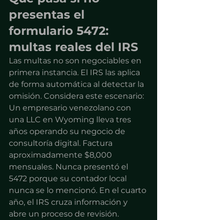
presentas el 
formulario 5472: 
multas reales del IRS
Las multas no son negociables en 
primera instancia. El IRS las aplica 
de forma automática al detectar la 
omisión. Considera este escenario:
Un empresario venezolano con 
una LLC en Wyoming lleva tres 
años operando su negocio de 
consultoría digital. Factura 
aproximadamente $8,000 
mensuales. Nunca presentó el 
5472 porque su contador local 
nunca se lo mencionó. En el cuarto 
año, el IRS cruza información y 
abre un proceso de revisión.