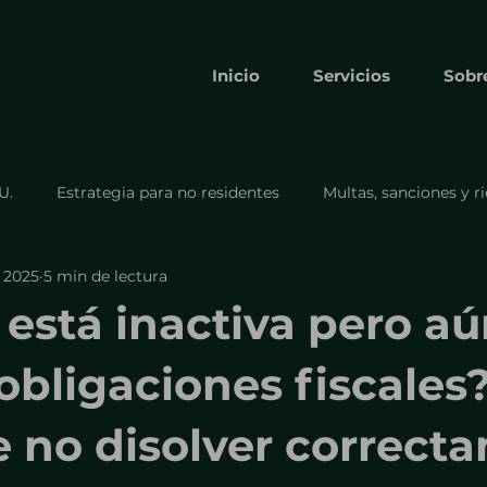
Inicio
Servicios
Sobr
U.
Estrategia para no residentes
Multas, sanciones y r
c 2025
5 min de lectura
Cumplimiento y formularios obligato
Cumplimiento y
 está inactiva pero a
Formulario 8832
Estrategia para no residentes.
bligaciones fiscales?
e no disolver correct
s
Cumplimiento y obligaciones