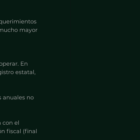
querimientos 
 mucho mayor 
perar. En 
stro estatal, 
s anuales no 
 con el 
 fiscal (final 