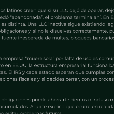
 latinos creen que si su LLC dejó de operar, dejó
dó “abandonada”, el problema termina ahí. En E
d es distinta. Una LLC inactiva sigue existiendo le
ligaciones y, si no la disuelves correctamente, p
a fuente inesperada de multas, bloqueos bancarios
a empresa “muere sola” por falta de uso es comú
o en EE.UU. la estructura empresarial funciona ba
as. El IRS y cada estado esperan que cumplas con 
aciones fiscales y, si decides cerrar, con un proce
obligaciones puede ahorrarte cientos o incluso m
 acumulados. Aquí te explico qué ocurre en realid
o evitar problemas futuros.