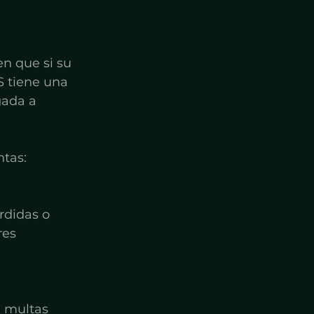
n que si su 
S tiene una 
gada a 
ntas:
rdidas o 
res 
a multas 