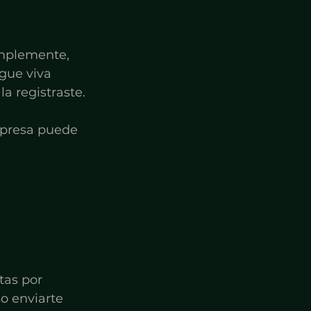
implemente, 
gue viva 
a registraste.
mpresa puede 
tas por 
o enviarte 