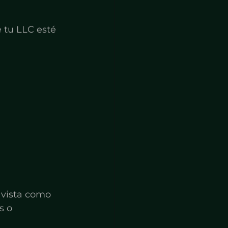
 tu LLC esté 
 vista como 
s o 