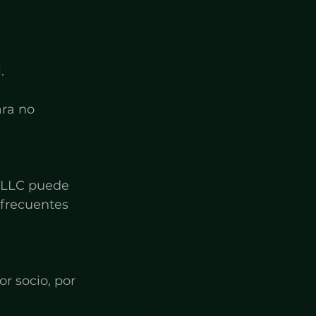
.
ara no 
 LLC puede 
frecuentes 
r socio, por 