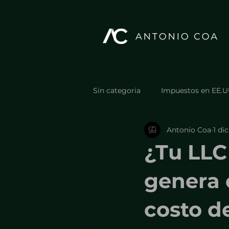
Sin categoria
Impuestos en EE.U
Antonio Coa
1 di
Estructura y optimización fiscal
¿Tu LLC
Estructura y optimización fiscal
genera o
costo d
Casos, resultados y errores reale