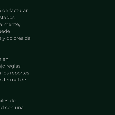
 de facturar 
stados 
galmente, 
uede 
 y dolores de 
n en 
jo reglas 
los reportes 
so formal de 
iles de 
ad con una 