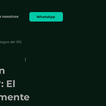
e nosotros
WhatsApp
iesgos del IRS
 formularios
ún
Cumplimiento y formularios
: El
amente