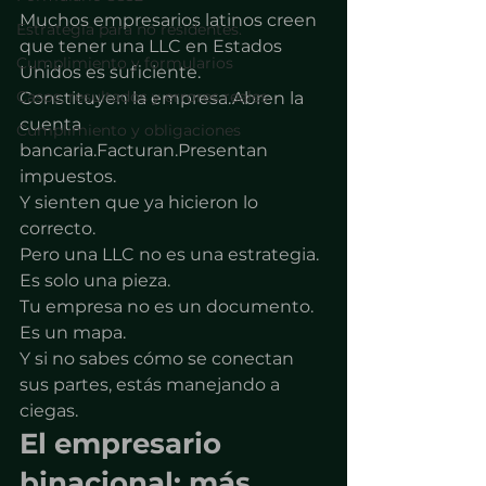
Muchos empresarios latinos creen 
Estrategia para no residentes.
que tener una LLC en Estados 
Cumplimiento y formularios
Unidos es suficiente.
Casos, resultados y errores reales
Constituyen la empresa.Abren la 
cuenta 
Cumplimiento y obligaciones
bancaria.Facturan.Presentan 
impuestos.
Y sienten que ya hicieron lo 
correcto.
Pero una LLC no es una estrategia. 
Es solo una pieza.
Tu empresa no es un documento. 
Es un mapa.
Y si no sabes cómo se conectan 
sus partes, estás manejando a 
ciegas.
El empresario 
binacional: más 