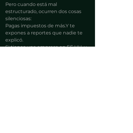
Pero cuando está mal 
estructurado, ocurren dos cosas 
silenciosas:
Pagas impuestos de más.Y te 
expones a reportes que nadie te 
explicó.
Si tienes una empresa en EE.UU. y 
quieres validar si tu estructura 
realmente está sólida, el momento 
correcto para revisar es antes de 
que un banco o un inversionista te 
pidan explicaciones.
El orden estratégico no es un 
gasto. Es protección.
Preguntas 
frecuentes