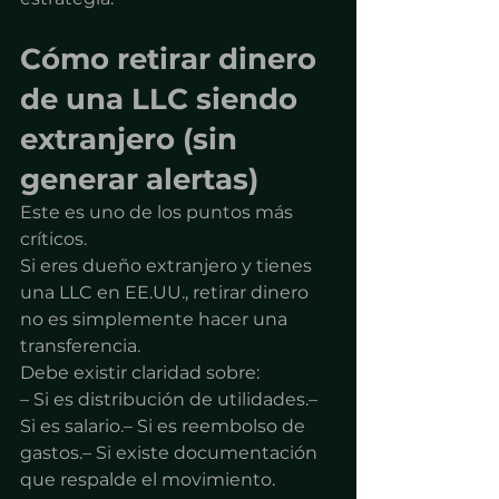
Cómo retirar dinero 
de una LLC siendo 
extranjero (sin 
generar alertas)
Este es uno de los puntos más 
críticos.
Si eres dueño extranjero y tienes 
una LLC en EE.UU., retirar dinero 
no es simplemente hacer una 
transferencia.
Debe existir claridad sobre:
– Si es distribución de utilidades.– 
Si es salario.– Si es reembolso de 
gastos.– Si existe documentación 
que respalde el movimiento.