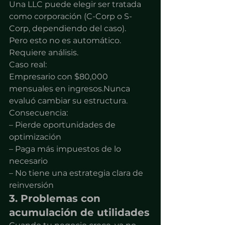
Una LLC puede elegir ser tratada 
como corporación (C-Corp o S-
Corp, dependiendo del caso).
Pero esto no es automático. 
Requiere análisis.
Caso real:
Empresario con $80,000 
mensuales en ingresos.Nunca 
evaluó cambiar su estructura.
Consecuencia:
– Pierde oportunidades de 
optimización
– Paga más impuestos de lo 
necesario
– No tiene una estrategia clara de 
reinversión
3. Problemas con 
acumulación de utilidades