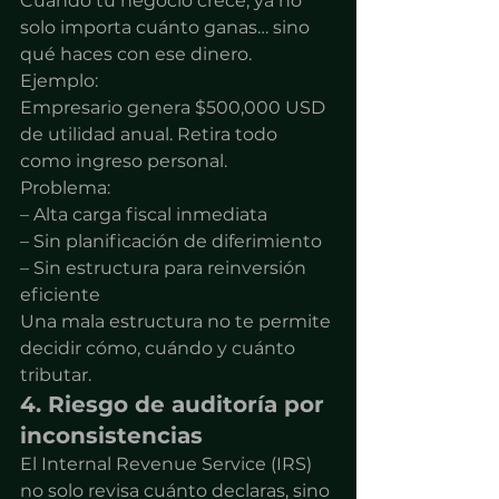
Cuando tu negocio crece, ya no 
solo importa cuánto ganas… sino 
qué haces con ese dinero.
Ejemplo:
Empresario genera $500,000 USD 
de utilidad anual. Retira todo 
como ingreso personal.
Problema:
– Alta carga fiscal inmediata
– Sin planificación de diferimiento
– Sin estructura para reinversión 
eficiente
Una mala estructura no te permite 
decidir cómo, cuándo y cuánto 
tributar.
4. Riesgo de auditoría por 
inconsistencias
El Internal Revenue Service (IRS) 
no solo revisa cuánto declaras, sino 