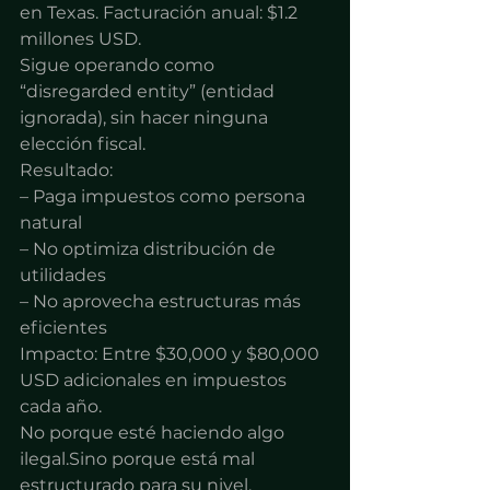
en Texas. Facturación anual: $1.2 
millones USD.
Sigue operando como 
“disregarded entity” (entidad 
ignorada), sin hacer ninguna 
elección fiscal.
Resultado:
– Paga impuestos como persona 
natural
– No optimiza distribución de 
utilidades
– No aprovecha estructuras más 
eficientes
Impacto: Entre $30,000 y $80,000 
USD adicionales en impuestos 
cada año.
No porque esté haciendo algo 
ilegal.Sino porque está mal 
estructurado para su nivel.