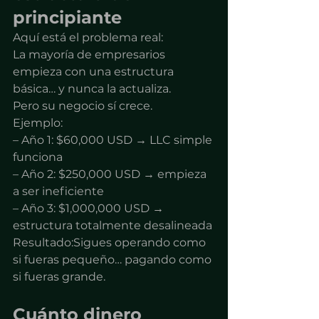
principiante
Aquí está el problema real:
La mayoría de empresarios 
empieza con una estructura 
básica… y nunca la actualiza.
Pero su negocio sí crece.
Ejemplo:
– Año 1: $60,000 USD → LLC simple 
funciona
– Año 2: $250,000 USD → empieza 
a ser ineficiente
– Año 3: $1,000,000 USD → 
estructura totalmente desalineada
Resultado:Sigues operando como 
si fueras pequeño… pagando como 
si fueras grande.
Cuánto dinero 