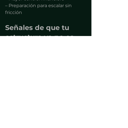
– Preparación para escalar sin 
fricción
Señales de que tu 
estructura ya no es 
suficiente
Si respondes “sí” a alguna de estas, 
necesitas revisar tu estructura:
– Facturas más de $30,000 USD al 
mes
– No sabes cómo estás tributando 
exactamente
– Retiras todo el dinero como 
ingreso personal
– No tienes claridad sobre 
reinversión
– Nunca has reevaluado tu 