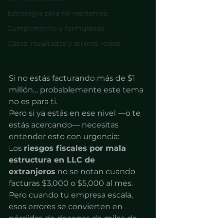
Estrategia para no residentes.
Cumplimiento y formularios
Casos, resultados y errores reales
Si no estás facturando más de $1 
millón… probablemente este tema 
no es para ti.
Pero si ya estás en ese nivel —o te 
estás acercando— necesitas 
entender esto con urgencia:
Los 
riesgos fiscales por mala 
estructura en LLC de 
extranjeros
 no se notan cuando 
facturas $3,000 o $5,000 al mes. 
Pero cuando tu empresa escala, 
esos errores se convierten en 