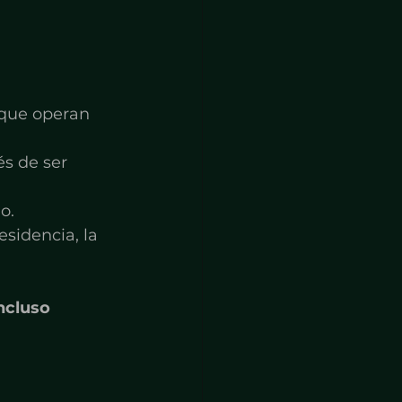
 que operan 
s de ser 
o.
sidencia, la 
ncluso 
 