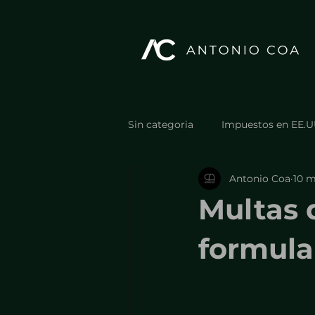
Sin categoria
Impuestos en EE.U
Antonio Coa
10 
Estructura y optimización fiscal
Multas 
Estructura y optimización fiscal
formula
Casos, resultados y errores reale