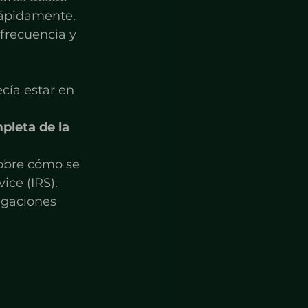
rápidamente. 
frecuencia y 
cía estar en 
pleta de la 
sobre cómo se 
ice (IRS).
igaciones 