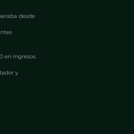
operaba desde 
ntes 
0 en ingresos
ador y 