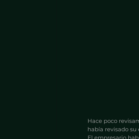
Hace poco revisam
había revisado su e
El empresario hab