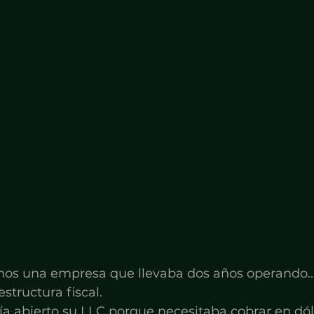
os una empresa que llevaba dos años operando…
structura fiscal.
ía abierto su LLC porque necesitaba cobrar en dó