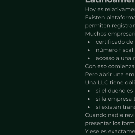
Hoy es relativame
Existen plataforma
permiten registrar
Muchos empresario
certificado de
número fiscal 
acceso a una 
Con eso comienzan
Pero abrir una em
Una LLC tiene obl
si el dueño es
si la empresa 
si existen tra
Cuando nadie revi
presentar los form
Y ese es exactamen