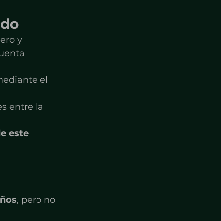
ado
ero y 
cuenta 
ediante el 
s entre la 
e este 
años
, pero no 