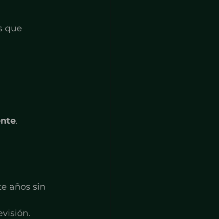
s que 
ente
.
e años sin 
visión.