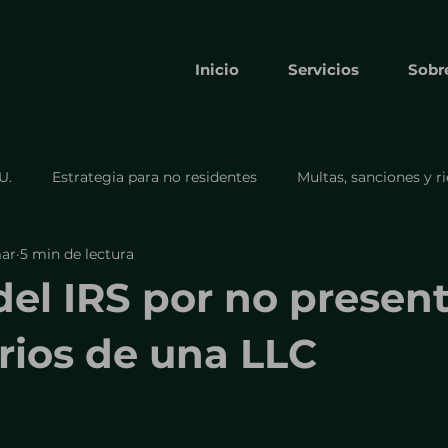
Inicio
Servicios
Sobr
U.
Estrategia para no residentes
Multas, sanciones y r
mar
5 min de lectura
Cumplimiento y formularios obligato
Cumplimiento y
del IRS por no presen
Formulario 8832
Estrategia para no residentes.
rios de una LLC
s