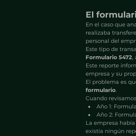
El formula
En el caso que ana
realizaba transfer
personal del empr
Este tipo de tran
Formulario 5472
,
Este reporte infor
empresa y su propi
El problema es qu
formulario
.
Cuando revisamos 
Año 1: Formul
Año 2: Formul
La empresa había 
existía ningún rep