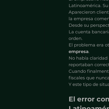
Latinoamérica. Su
Aparecieron client
la empresa comenz
Desde su perspecti
La cuenta bancaria
orden.
El problema era ot
empresa
.
No había claridad 
reportaban correct
Cuando finalmente
fiscales que nunc
Y este tipo de sit
El error co
Latinoamér