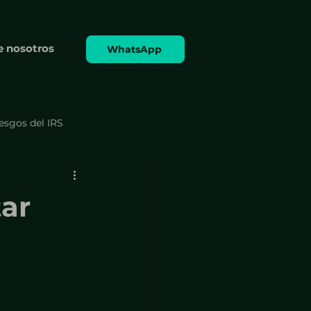
e nosotros
WhatsApp
iesgos del IRS
 formularios
tar
Cumplimiento y formularios