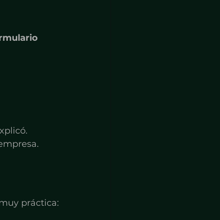
rmulario 
plicó.
 empresa.
muy práctica: