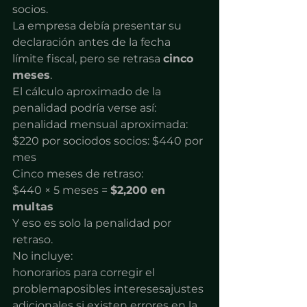
socios.
La empresa debía presentar su 
declaración antes de la fecha 
límite fiscal, pero se retrasa 
cinco 
meses
.
El cálculo aproximado de la 
penalidad podría verse así:
penalidad mensual aproximada: 
$220 por sociodos socios: $440 por 
mes
Cinco meses de retraso:
$440 × 5 meses = 
$2,200 en 
multas
Y eso es solo la penalidad por 
retraso.
No incluye:
honorarios para corregir el 
problemaposibles interesesajustes 
adicionales si existen errores en la 