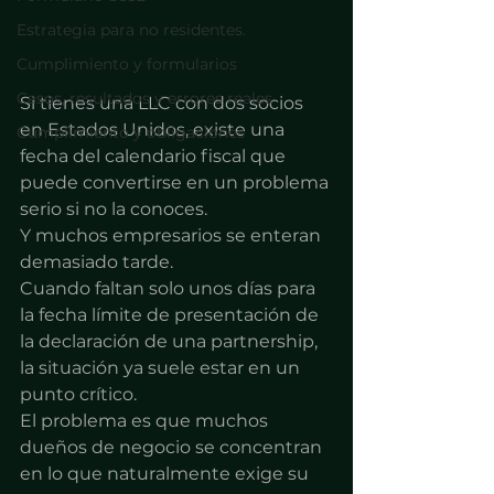
Estrategia para no residentes.
Cumplimiento y formularios
Casos, resultados y errores reales
Si tienes una LLC con dos socios 
en Estados Unidos, existe una 
Cumplimiento y obligaciones
fecha del calendario fiscal que 
puede convertirse en un problema 
serio si no la conoces.
Y muchos empresarios se enteran 
demasiado tarde.
Cuando faltan solo unos días para 
la fecha límite de presentación de 
la declaración de una partnership, 
la situación ya suele estar en un 
punto crítico.
El problema es que muchos 
dueños de negocio se concentran 
en lo que naturalmente exige su 