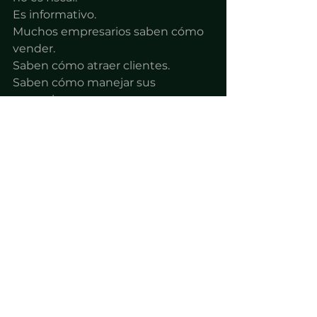
Es informativo.
Muchos empresarios saben cómo 
vender.
Saben cómo atraer clientes.
Saben cómo manejar sus 
operaciones.
Pero nadie les explicó con claridad 
el calendario fiscal que aplica a su 
estructura empresarial.
Una LLC con varios socios tiene 
responsabilidades específicas 
frente al Internal Revenue Service 
(IRS).
Cuando esas responsabilidades se 
conocen desde el inicio, el proceso 
es relativamente sencillo.
La contabilidad se organiza con 
anticipación.