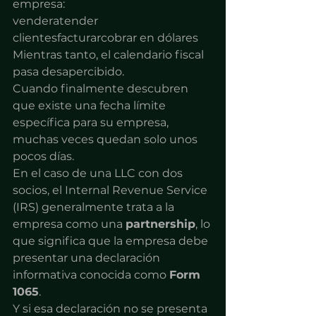
empresa:
venderatender 
clientesfacturarcobrar en dólares
Mientras tanto, el calendario fiscal 
pasa desapercibido.
Cuando finalmente descubren 
que existe una fecha límite 
específica para su empresa, 
muchas veces quedan solo unos 
pocos días.
En el caso de una LLC con dos 
socios, el Internal Revenue Service 
(IRS) generalmente trata a la 
empresa como una 
partnership
, lo 
que significa que la empresa debe 
presentar una declaración 
informativa conocida como 
Form 
1065
.
Y si esa declaración no se presenta 