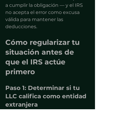
a cumplir la obligación — y el IRS 
no acepta el error como excusa 
válida para mantener las 
deducciones.
Cómo regularizar tu 
situación antes de 
que el IRS actúe 
primero
Paso 1: Determinar si tu 
LLC califica como entidad 
extranjera
Esto requiere revisar la estructura 
de propiedad, la clasificación fiscal 
elegida (o la clasificación por 