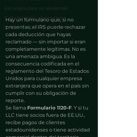
Estrategia para no residentes.
Cumplimiento y formularios
Hay un formulario que, si no 
presentas, el IRS puede rechazar 
Casos, resultados y errores reales
cada deducción que hayas 
reclamado — sin importar si eran 
completamente legítimas. No es 
una amenaza ambigua. Es la 
consecuencia codificada en el 
reglamento del Tesoro de Estados 
Unidos para cualquier empresa 
extranjera que opera en el país sin 
cumplir con su obligación de 
reporte.
Se llama 
Formulario 1120-F
. Y si tu 
LLC tiene socios fuera de EE.UU., 
recibe pagos de clientes 
estadounidenses o tiene actividad 