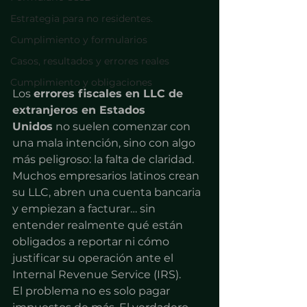
Estrategia para no residentes.
Cumplimiento y formularios
Casos, resultados y errores reales
Cumplimiento y obligaciones
Los 
errores fiscales en LLC de 
extranjeros en Estados 
Unidos
 no suelen comenzar con 
una mala intención, sino con algo 
más peligroso: la falta de claridad. 
Muchos empresarios latinos crean 
su LLC, abren una cuenta bancaria 
y empiezan a facturar… sin 
entender realmente qué están 
obligados a reportar ni cómo 
justificar su operación ante el 
Internal Revenue Service (IRS).
El problema no es solo pagar 