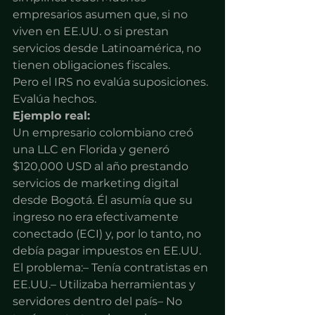
empresarios asumen que, si no 
viven en EE.UU. o si prestan 
servicios desde Latinoamérica, no 
tienen obligaciones fiscales.
Pero el IRS no evalúa suposiciones. 
Evalúa hechos.
Ejemplo real:
Un empresario colombiano creó 
una LLC en Florida y generó 
$120,000 USD al año prestando 
servicios de marketing digital 
desde Bogotá. Él asumía que su 
ingreso no era efectivamente 
conectado (ECI) y, por lo tanto, no 
debía pagar impuestos en EE.UU.
El problema:– Tenía contratistas en 
EE.UU.– Utilizaba herramientas y 
servidores dentro del país– No 