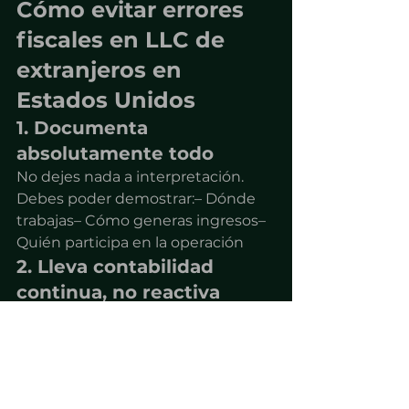
Cómo evitar errores 
fiscales en LLC de 
extranjeros en 
Estados Unidos
1. Documenta 
absolutamente todo
No dejes nada a interpretación.
Debes poder demostrar:– Dónde 
trabajas– Cómo generas ingresos– 
Quién participa en la operación
2. Lleva contabilidad 
continua, no reactiva
Esperar al final del año para 
organizar tus números es un error.
La contabilidad debe ser:– 
Mensual– Estructurada– Alineada 
con tu operación real