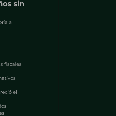
os sin 
ría a 
 fiscales 
ativos 
reció el 
dos.
es.