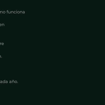
mo funciona 
en 
 
re 
.
cada año.