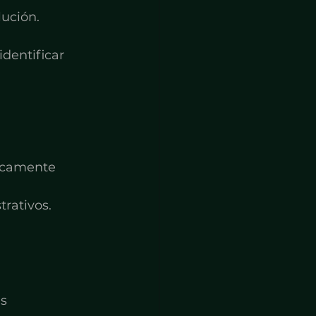
lución.
dentificar 
 
icamente 
rativos.
s 