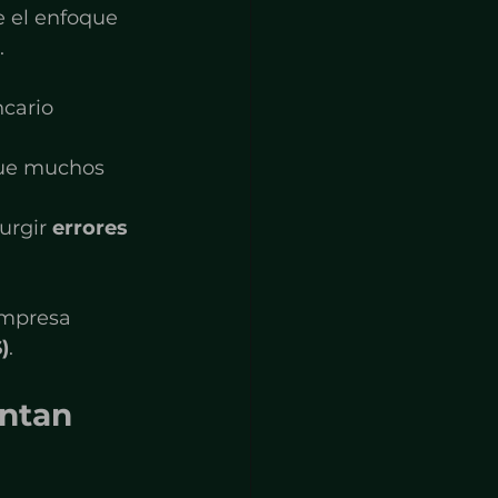
 el enfoque 
.
cario 
que muchos 
rgir 
errores 
empresa 
)
.
ntan 