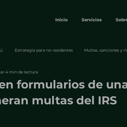
Inicio
Servicios
Sobr
U.
Estrategia para no residentes
Multas, sanciones y r
ar
4 min de lectura
Cumplimiento y formularios obligato
Cumplimiento y
 en formularios de un
Formulario 8832
Estrategia para no residentes.
eran multas del IRS
s
Cumplimiento y obligaciones