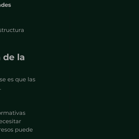
ades 
structura 
 de la 
e es que las 
.
ormativas 
cesitar 
resos puede 