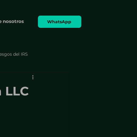
e nosotros
WhatsApp
iesgos del IRS
 formularios
a LLC
Cumplimiento y formularios