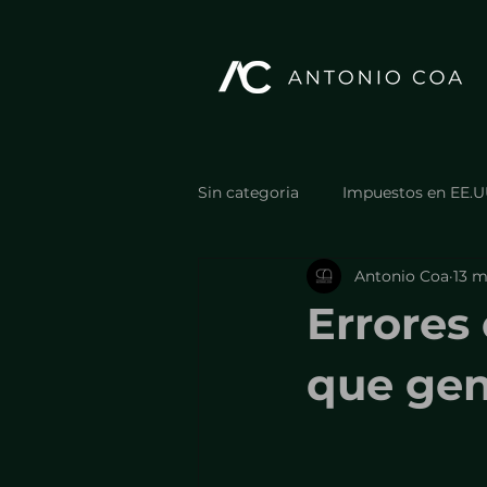
Sin categoria
Impuestos en EE.U
Antonio Coa
13 m
Estructura y optimización fiscal
Errores
Estructura y optimización fiscal
que gen
Casos, resultados y errores reale