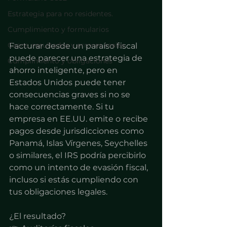
Estrategia para no residentes.
Cumplimiento y formularios
Casos, resultados y errores reales
Facturar desde un paraíso fiscal 
puede parecer una estrategia de 
Cumplimiento y obligaciones
ahorro inteligente, pero en 
Estados Unidos puede tener 
consecuencias graves si no se 
hace correctamente. Si tu 
empresa en EE.UU. emite o recibe 
pagos desde jurisdicciones como 
Panamá, Islas Vírgenes, Seychelles 
o similares, el IRS podría percibirlo 
como un intento de evasión fiscal, 
incluso si estás cumpliendo con 
tus obligaciones legales.
¿El resultado?