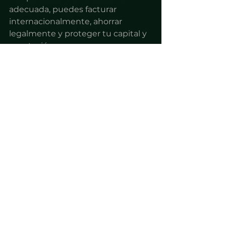
adecuada, puedes facturar 
internacionalmente, ahorrar 
legalmente y proteger tu capital y 
reputación.
ESCRÍBENOS POR WHATSAPP 
PARA AGENDAR UNA SESIÓN 
GRATIS
Ver todo
Entradas recientes