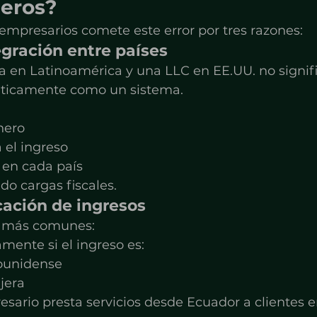
jeros?
empresarios comete este error por tres razones:
tegración entre países
 en Latinoamérica y una LLC en EE.UU. no signif
ticamente como un sistema.
nero
 el ingreso
 en cada país
o cargas fiscales.
icación de ingresos
s más comunes:
amente si el ingreso es:
dounidense
jera
sario presta servicios desde Ecuador a clientes 