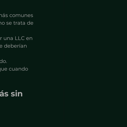
más comunes 
o se trata de 
ir una LLC en 
e deberían 
do.
rque cuando 
s sin 