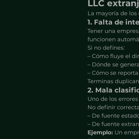
LLC extran
La mayoría de los 
1. Falta de in
Tener una empresa
funcionen automá
Si no defines:
– Cómo fluye el di
– Dónde se genera
– Cómo se reporta
Terminas duplicand
2. Mala clasif
Uno de los errore
No definir correct
– De fuente esta
– De fuente extran
Ejemplo: 
Un empre