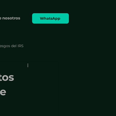
e nosotros
WhatsApp
iesgos del IRS
 formularios
tos
Cumplimiento y formularios
te