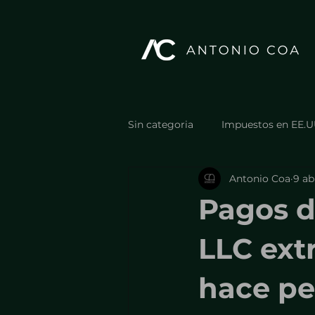
Sin categoria
Impuestos en EE.U
Antonio Coa
9 ab
Estructura y optimización fiscal
Pagos d
Estructura y optimización fiscal
LLC extr
hace pe
Casos, resultados y errores reale