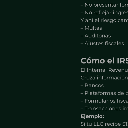
– No presentar for
– No reflejar ingr
Y ahí el riesgo ca
– Multas
– Auditorías
– Ajustes fiscales
Cómo el IRS
El Internal Revenu
Cruza informació
– Bancos
– Plataformas de 
– Formularios fisc
– Transacciones i
Ejemplo:
Si tu LLC recibe $