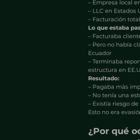
– Empresa local e
– LLC en Estados U
– Facturación tota
Lo que estaba pa
– Facturaba client
– Pero no había c
Ecuador
– Terminaba repor
estructura en EE.
Resultado:
– Pagaba más impu
– No tenía una est
– Existía riesgo de
Esto no era evasión
¿Por qué o