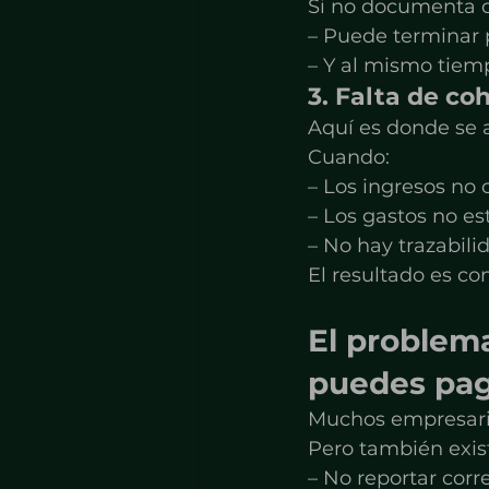
Si no documenta 
– Puede terminar
– Y al mismo tiem
3. Falta de co
Aquí es donde se 
Cuando:
– Los ingresos no
– Los gastos no e
– No hay trazabili
El resultado es co
El problem
puedes pag
Muchos empresario
Pero también exist
– No reportar cor