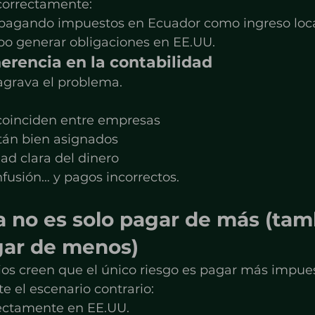
correctamente:
 pagando impuestos en Ecuador como ingreso loc
po generar obligaciones en EE.UU.
herencia en la contabilidad
agrava el problema.
 coinciden entre empresas
stán bien asignados
dad clara del dinero
nfusión… y pagos incorrectos.
a no es solo pagar de más (tam
ar de menos)
s creen que el único riesgo es pagar más impues
e el escenario contrario:
rectamente en EE.UU.