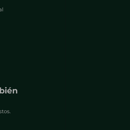
al
bién 
tos.