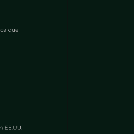
ica que 
en EE.UU.