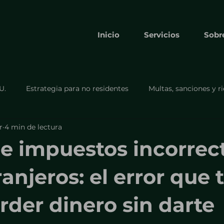
Inicio
Servicios
Sobr
U.
Estrategia para no residentes
Multas, sanciones y r
r
4 min de lectura
Cumplimiento y formularios obligato
Cumplimiento y
e impuestos incorrec
Formulario 8832
Estrategia para no residentes.
anjeros: el error que 
rder dinero sin darte
s
Cumplimiento y obligaciones