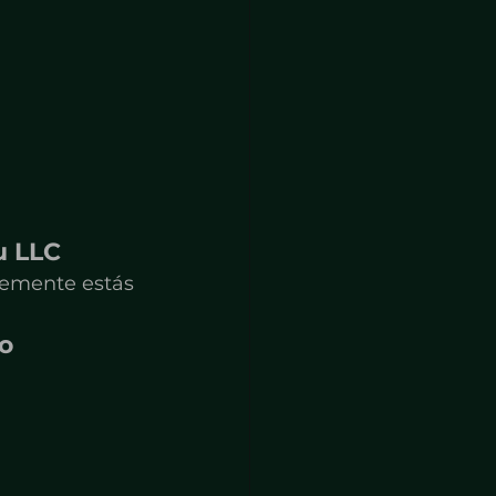
u LLC
lemente estás 
so