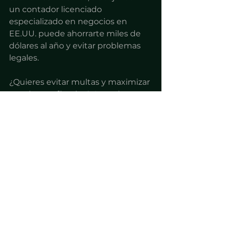
un contador licenciado 
especializado en negocios en 
EE.UU. puede ahorrarte miles de 
dólares al año y evitar problemas 
legales.
¿Quieres evitar multas y maximizar 
tus ahorros fiscales? Agenda una 
videollamada gratuita con 
nosotros y descubre cómo 
proteger tu negocio y optimizar 
tus operaciones en EE.UU.
AGENDA AQUÍ