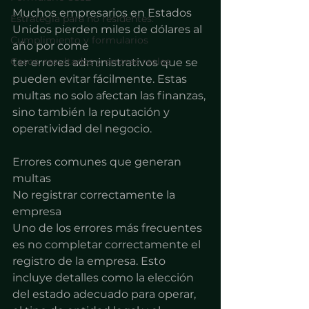
Muchos empresarios en Estados 
Estrategia para no residentes.
Unidos pierden miles de dólares al 
Cumplimiento y formularios
año por come
Casos, resultados y errores reales
ter errores administrativos que se 
pueden evitar fácilmente. Estas 
multas no solo afectan las finanzas, 
sino también la reputación y 
operatividad del negocio.
Errores comunes que generan 
multas
No registrar correctamente la 
empresa
Uno de los errores más frecuentes 
es no completar correctamente el 
registro de la empresa. Esto 
incluye detalles como la elección 
del estado adecuado para operar, 