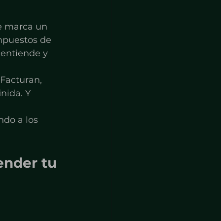
e marca un 
mpuestos de 
 entiende y 
Facturan, 
nida. Y 
do a los 
ender tu 