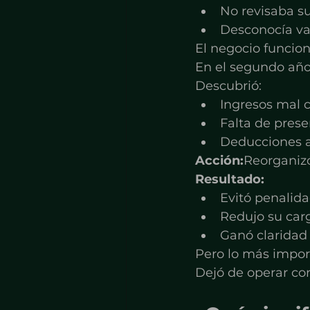
No revisaba s
Desconocía var
El negocio funcion
En el segundo año
Descubrió:
Ingresos mal 
Falta de prese
Deducciones a
Acción:
Reorganizó
Resultado:
Evitó penalid
Redujo su carg
Ganó claridad
Pero lo más impor
Dejó de operar co