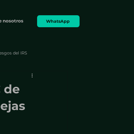
e nosotros
WhatsApp
iesgos del IRS
 formularios
C de
Cumplimiento y formularios
ejas