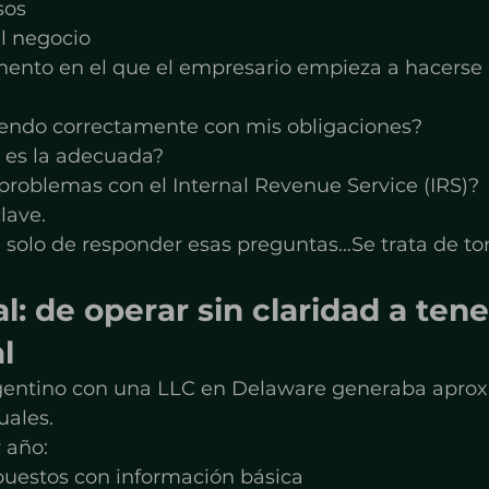
sos
l negocio
ento en el que el empresario empieza a hacerse
endo correctamente con mis obligaciones?
a es la adecuada?
problemas con el Internal Revenue Service (IRS)?
lave.
 solo de responder esas preguntas…Se trata de tom
l: de operar sin claridad a tene
l
gentino con una LLC en Delaware generaba apr
ales.
 año:
uestos con información básica