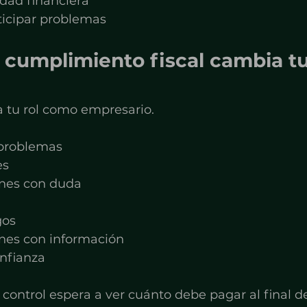
idad financiera
icipar problemas
 cumplimiento fiscal cambia t
 tu rol como empresario.
 problemas
es
nes con duda
gos
nes con información
nfianza
control espera a ver cuánto debe pagar al final d