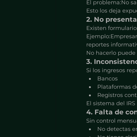
El problema:No sa
Esto los deja exp
2. No presenta
Existen formulari
Ejemplo:Empresari
reportes informati
No hacerlo puede g
3. Inconsisten
Si los ingresos re
Bancos
Plataformas d
Registros con
El sistema del IR
4. Falta de co
Sin control mensua
No detectas e