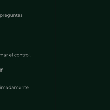
 preguntas 
ar el control.
r 
oximadamente 