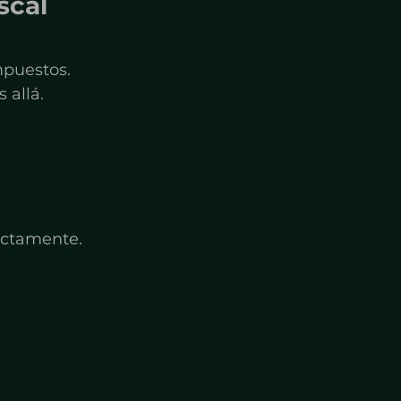
scal 
mpuestos.
 allá.
ectamente.