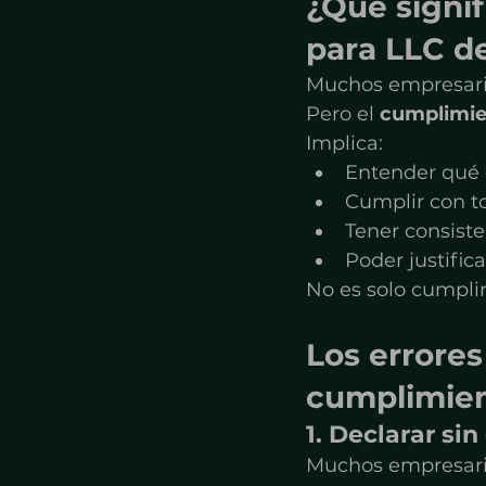
¿Qué signif
para LLC d
Muchos empresario
Pero el 
cumplimien
Implica:
Entender qué 
Cumplir con to
Tener consist
Poder justific
No es solo cumpli
Los errore
cumplimien
1. Declarar si
Muchos empresari