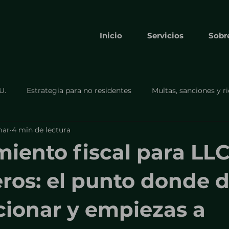
Inicio
Servicios
Sobr
U.
Estrategia para no residentes
Multas, sanciones y r
mar
4 min de lectura
Cumplimiento y formularios obligato
Cumplimiento y
iento fiscal para LL
Formulario 8832
Estrategia para no residentes.
eros: el punto donde d
cionar y empiezas a
s
Cumplimiento y obligaciones