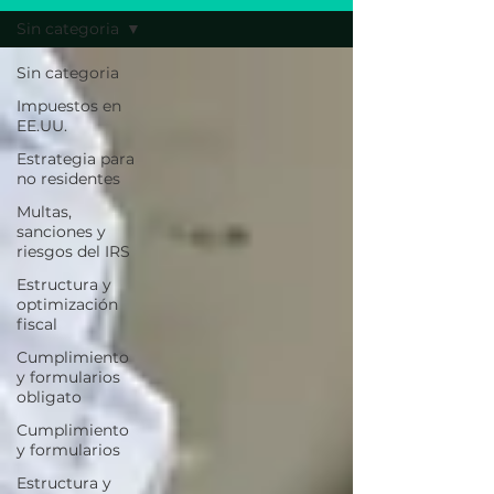
Sin categoria
Sin categoria
Impuestos en
EE.UU.
Estrategia para
no residentes
Multas,
sanciones y
riesgos del IRS
Estructura y
optimización
fiscal
Cumplimiento
y formularios
obligato
Cumplimiento
y formularios
Estructura y