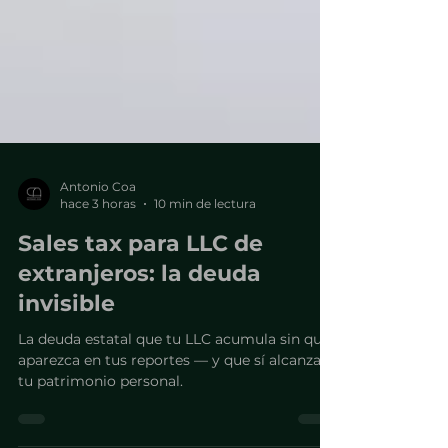
Antonio Coa
hace 3 horas
10 min de lectura
Sales tax para LLC de
extranjeros: la deuda
invisible
La deuda estatal que tu LLC acumula sin que
aparezca en tus reportes — y que sí alcanza
tu patrimonio personal.