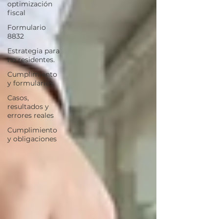
optimización
fiscal
Formulario
8832
Estrategia para
no residentes.
Cumplimiento
y formularios
Casos,
resultados y
errores reales
Cumplimiento
y obligaciones