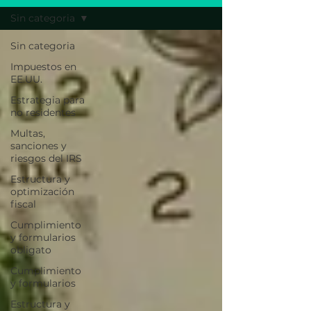
Sin categoria
Sin categoria
Impuestos en
EE.UU.
Estrategia para
no residentes
Multas,
sanciones y
riesgos del IRS
Estructura y
optimización
fiscal
Cumplimiento
y formularios
obligato
Cumplimiento
y formularios
Estructura y