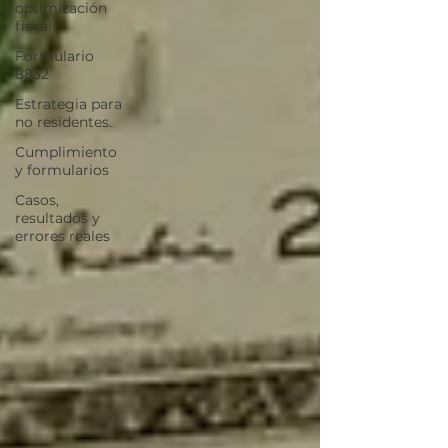
optimización
fiscal
Formulario
8832
Estrategia para
no residentes.
Cumplimiento
y formularios
Casos,
resultados y
errores reales