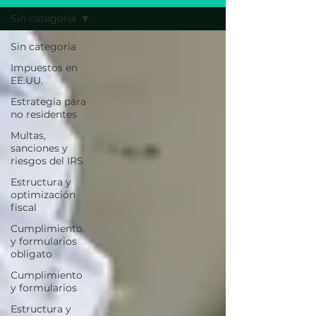
Sin categoria
Sin categoria
Impuestos en
EE.UU.
Estrategia para
no residentes
Multas,
sanciones y
riesgos del IRS
Estructura y
optimización
fiscal
Cumplimiento
y formularios
obligato
Cumplimiento
y formularios
Estructura y