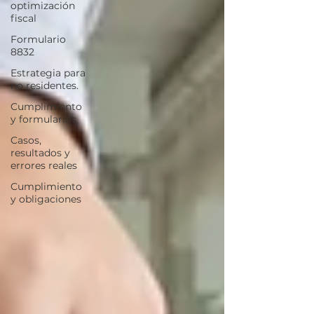
optimización
fiscal
Formulario
8832
Estrategia para
no residentes.
Cumplimiento
y formularios
Casos,
resultados y
errores reales
Cumplimiento
y obligaciones