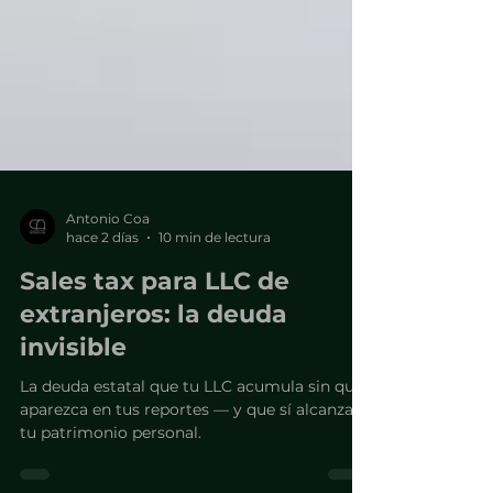
Antonio Coa
hace 2 días
10 min de lectura
Sales tax para LLC de
extranjeros: la deuda
invisible
La deuda estatal que tu LLC acumula sin que
aparezca en tus reportes — y que sí alcanza
tu patrimonio personal.