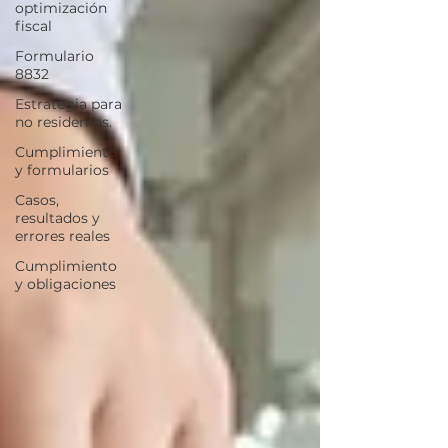
optimización
fiscal
Formulario
8832
Estrategia para
no residentes.
Cumplimiento
y formularios
Casos,
resultados y
errores reales
Cumplimiento
y obligaciones