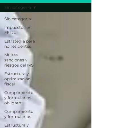
Sin categoria
Sin categoria
Impuestos en
EE.UU.
Estrategia para
no residentes
Multas,
sanciones y
riesgos del IRS
Estructura y
optimización
fiscal
Cumplimiento
y formularios
obligato
Cumplimiento
y formularios
Estructura y