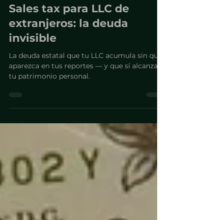
hace 3 horas
10 min de lectura
Sales tax para LLC de
extranjeros: la deuda
invisible
La deuda estatal que tu LLC acumula sin que
aparezca en tus reportes — y que sí alcanza
tu patrimonio personal.