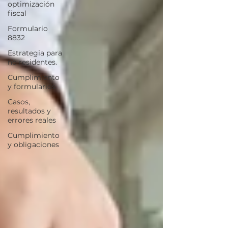
optimización
fiscal
Formulario
8832
Estrategia para
no residentes.
Cumplimiento
y formularios
Casos,
resultados y
errores reales
Cumplimiento
y obligaciones