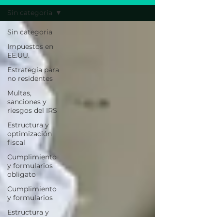
Sin categoria
Sin categoria
Impuestos en
EE.UU.
Estrategia para
no residentes
Multas,
sanciones y
riesgos del IRS
Estructura y
optimización
fiscal
Cumplimiento
y formularios
obligato
Cumplimiento
y formularios
Estructura y