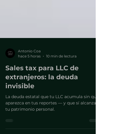
Antonio Coa
hace 5 horas
10 min de lectura
Sales tax para LLC de
extranjeros: la deuda
invisible
La deuda estatal que tu LLC acumula sin que
aparezca en tus reportes — y que sí alcanza
tu patrimonio personal.