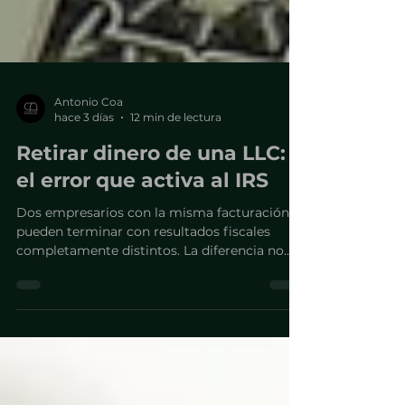
Antonio Coa
hace 3 días
12 min de lectura
Retirar dinero de una LLC:
el error que activa al IRS
Dos empresarios con la misma facturación
pueden terminar con resultados fiscales
completamente distintos. La diferencia no
está en cuánto retiran, sino bajo qué figura lo
hacen.