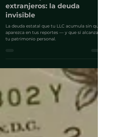
Sales tax para LLC de
extranjeros: la deuda
invisible
La deuda estatal que tu LLC acumula sin que
aparezca en tus reportes — y que sí alcanza
tu patrimonio personal.