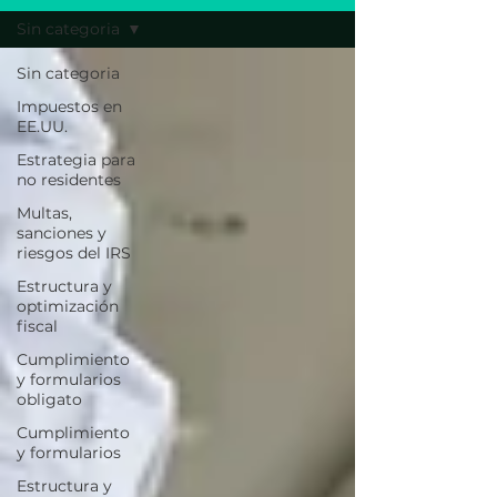
Sin categoria
Sin categoria
Impuestos en
EE.UU.
Estrategia para
no residentes
Multas,
sanciones y
riesgos del IRS
Estructura y
optimización
fiscal
Cumplimiento
y formularios
obligato
Cumplimiento
y formularios
Estructura y