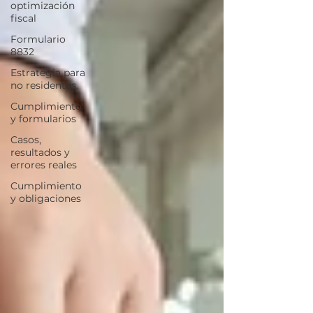
optimización
fiscal
Formulario
8832
Estrategia para
no residentes.
Cumplimiento
y formularios
Casos,
resultados y
errores reales
Cumplimiento
y obligaciones