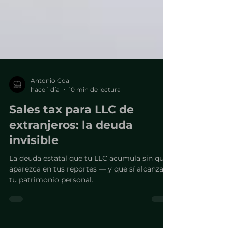
Antonio Coa
hace 1 día
10 min de lectura
Sales tax para LLC de
extranjeros: la deuda
invisible
La deuda estatal que tu LLC acumula sin que
aparezca en tus reportes — y que sí alcanza
tu patrimonio personal.