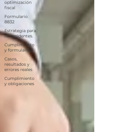
optimización
fiscal
Formulario
8832
Estrategia para
no residentes.
Cumplimiento
y formularios
Casos,
resultados y
errores reales
Cumplimiento
y obligaciones