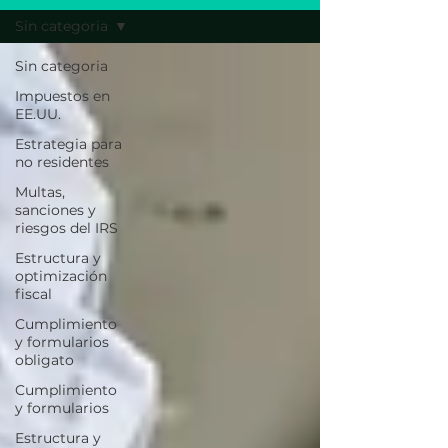
Sin categoria
Sin categoria
Impuestos en
EE.UU.
Estrategia para
no residentes
Multas,
sanciones y
riesgos del IRS
Estructura y
optimización
fiscal
Cumplimiento
y formularios
obligato
Cumplimiento
y formularios
Estructura y