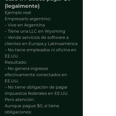
(legalmente)
Ejemplo real:
Empresario argentino:
– Vive en Argentina
– Tiene una LLC en Wyoming
– Vende servicios de software a 
clientes en Europa y Latinoamérica
– No tiene empleados ni oficina en 
EE.UU.
Resultado:
– No genera ingresos 
efectivamente conectados en 
EE.UU.
– No tiene obligación de pagar 
impuestos federales en EE.UU.
Pero atención:
Aunque pague $0, sí tiene 
obligaciones: