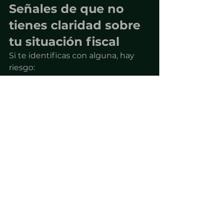
Señales de que no 
tienes claridad sobre 
tu situación fiscal
Si te identificas con alguna, hay 
riesgo:
– No sabes si tus ingresos están 
conectados a EE.UU.
– No sabes qué formularios 
presentas
– Tu contador no te explica el 
porqué
– Tomas decisiones basadas en 
suposiciones
– Nunca has revisado tu estructura
La diferencia entre 
pagar $0 y hacerlo 