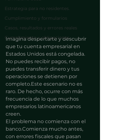
Estrategia para no residentes.
Cumplimiento y formularios
Casos, resultados y errores reales
Cumplimiento y obligaciones
Imagina despertarte y descubrir 
que tu cuenta empresarial en 
Estados Unidos está congelada. 
No puedes recibir pagos, no 
puedes transferir dinero y tus 
operaciones se detienen por 
completo.Este escenario no es 
raro. De hecho, ocurre con más 
frecuencia de lo que muchos 
empresarios latinoamericanos 
creen.
El problema no comienza con el 
banco.Comienza mucho antes, 
con errores fiscales que pasan 