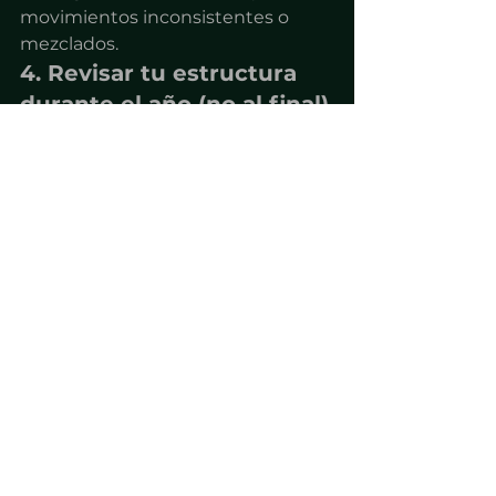
movimientos inconsistentes o 
mezclados.
4. Revisar tu estructura 
durante el año (no al final)
Esperar hasta fin de año es uno de 
los errores más costosos.
Las decisiones fiscales 
importantes ocurren en tiempo 
real:
Cómo facturas
Cómo registras ingresos
Cómo distribuyes ganancias
Si lo revisas tarde, ya no hay 
margen de corrección.
La diferencia entre 
operar y estar 