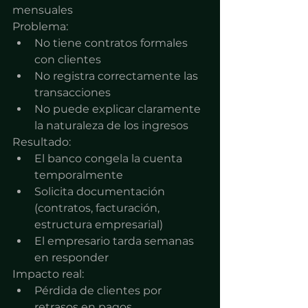
mensuales
Problema:
No tiene contratos formales 
con clientes
No registra correctamente las 
transacciones
No puede explicar claramente 
la naturaleza de los ingresos
Resultado:
El banco congela la cuenta 
temporalmente
Solicita documentación 
(contratos, facturación, 
estructura empresarial)
El empresario tarda semanas 
en responder
Impacto real:
Pérdida de clientes por 
retrasos en pagos