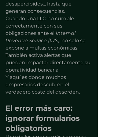
desapercibidos… hasta que 
generan consecuencias.
Cuando una LLC no cumple 
correctamente con sus 
obligaciones ante el 
Internal 
Revenue Service (IRS)
, no solo se 
expone a multas económicas. 
También activa alertas que 
pueden impactar directamente su 
operatividad bancaria.
Y aquí es donde muchos 
empresarios descubren el 
verdadero costo del desorden.
El error más caro: 
ignorar formularios 
obligatorios
Uno de los errores más comunes 