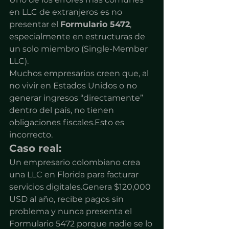
en LLC de extranjeros es no 
presentar el 
Formulario 5472
, 
especialmente en estructuras de 
un solo miembro (Single-Member 
LLC).
Muchos empresarios creen que, al 
no vivir en Estados Unidos o no 
generar ingresos “directamente” 
dentro del país, no tienen 
obligaciones fiscales.Esto es 
incorrecto.
Caso real:
Un empresario colombiano crea 
una LLC en Florida para facturar 
servicios digitales.Genera $120,000 
USD al año, recibe pagos sin 
problema y nunca presenta el 
Formulario 5472 porque nadie se lo 