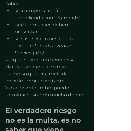
Saber:
si su empresa está 
cumpliendo correctamente
qué formularios deben 
presentar
si existe algún riesgo oculto 
con el 
Internal Revenue 
Service (IRS)
Porque cuando no tienen esa 
claridad, aparece algo más 
peligroso que una multa:la 
incertidumbre constante.
Y esa incertidumbre puede 
terminar costando mucho dinero.
El verdadero riesgo 
no es la multa, es no 
saber que viene