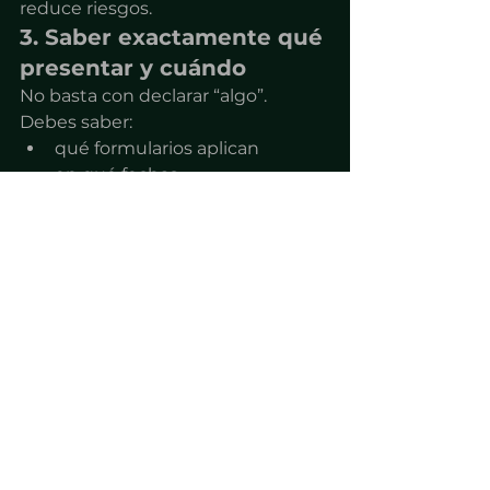
reduce riesgos.
3. Saber exactamente qué 
presentar y cuándo
No basta con declarar “algo”.
Debes saber:
qué formularios aplican
en qué fechas
bajo qué condiciones
4. Revisar tu empresa 
antes de que aparezcan 
problemas
La mayoría de empresarios revisa 
su situación cuando ya hay una 
multa.
Ahí ya es tarde para prevenir.
El verdadero 